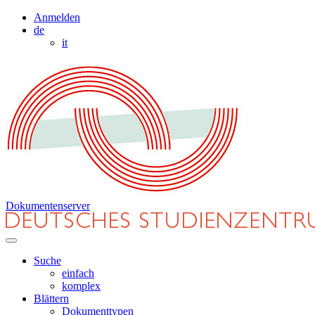
Anmelden
de
it
Dokumentenserver
Suche
einfach
komplex
Blättern
Dokumenttypen