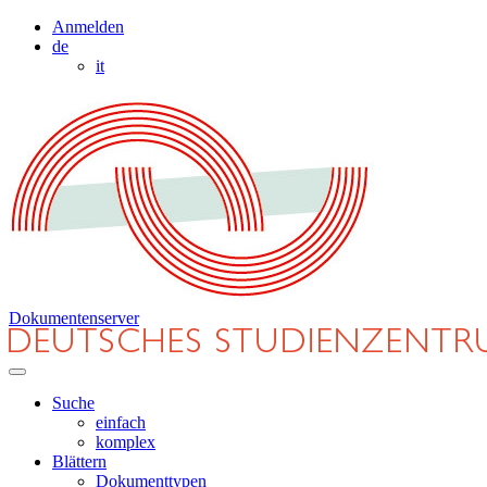
Anmelden
de
it
Dokumentenserver
Suche
einfach
komplex
Blättern
Dokumenttypen