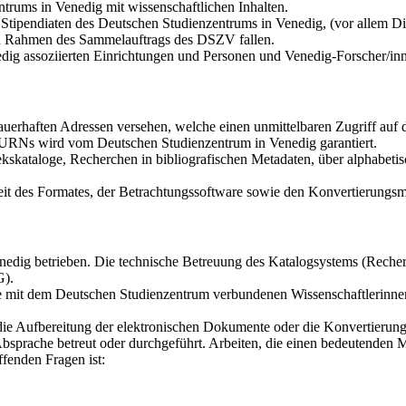
trums in Venedig mit wissenschaftlichen Inhalten.
tipendiaten des Deutschen Studienzentrums in Venedig, (vor allem Dis
den Rahmen des Sammelauftrags des DSZV fallen.
dig assoziierten Einrichtungen und Personen und Venedig-Forscher/in
auerhaften Adressen versehen, welche einen unmittelbaren Zugriff au
r URNs wird vom Deutschen Studienzentrum in Venedig garantiert.
kskataloge, Recherchen in bibliografischen Metadaten, über alphabetis
it des Formates, der Betrachtungssoftware sowie den Konvertierungsmö
dig betrieben. Die technische Betreuung des Katalogsystems (Recherch
G).
die mit dem Deutschen Studienzentrum verbundenen Wissenschaftlerinne
 die Aufbereitung der elektronischen Dokumente oder die Konvertierun
bsprache betreut oder durchgeführt. Arbeiten, die einen bedeutenden 
fenden Fragen ist: