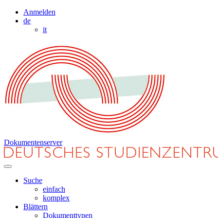
Anmelden
de
it
Dokumentenserver
Suche
einfach
komplex
Blättern
Dokumenttypen