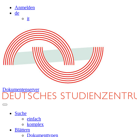
Anmelden
de
it
Dokumentenserver
Suche
einfach
komplex
Blättern
Dokumenttypen