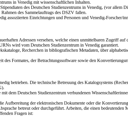
trums in Venedig mit wissenschaftlichen Inhalten.
tipendiaten des Deutschen Studienzentrums in Venedig, (vor allem Dis
den Rahmen des Sammelauftrags des DSZV fallen.
dig assoziierten Einrichtungen und Personen und Venedig-Forscher/in
auerhaften Adressen versehen, welche einen unmittelbaren Zugriff au
r URNs wird vom Deutschen Studienzentrum in Venedig garantiert.
kskataloge, Recherchen in bibliografischen Metadaten, über alphabetis
it des Formates, der Betrachtungssoftware sowie den Konvertierungsmö
dig betrieben. Die technische Betreuung des Katalogsystems (Recherch
G).
die mit dem Deutschen Studienzentrum verbundenen Wissenschaftlerinne
 die Aufbereitung der elektronischen Dokumente oder die Konvertierun
bsprache betreut oder durchgeführt. Arbeiten, die einen bedeutenden 
fenden Fragen ist: