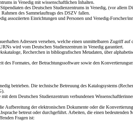
trums in Venedig mit wissenschaftlichen Inhalten.
tipendiaten des Deutschen Studienzentrums in Venedig, (vor allem Dis
den Rahmen des Sammelauftrags des DSZV fallen.
dig assoziierten Einrichtungen und Personen und Venedig-Forscher/in
auerhaften Adressen versehen, welche einen unmittelbaren Zugriff au
r URNs wird vom Deutschen Studienzentrum in Venedig garantiert.
kskataloge, Recherchen in bibliografischen Metadaten, über alphabetis
it des Formates, der Betrachtungssoftware sowie den Konvertierungsmö
dig betrieben. Die technische Betreuung des Katalogsystems (Recherch
G).
die mit dem Deutschen Studienzentrum verbundenen Wissenschaftlerinne
 die Aufbereitung der elektronischen Dokumente oder die Konvertierun
bsprache betreut oder durchgeführt. Arbeiten, die einen bedeutenden 
fenden Fragen ist: