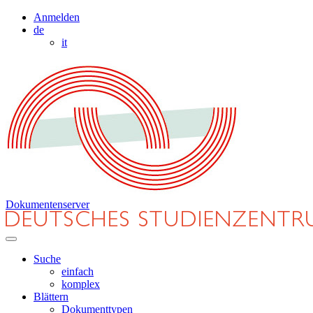
Anmelden
de
it
Dokumentenserver
Suche
einfach
komplex
Blättern
Dokumenttypen