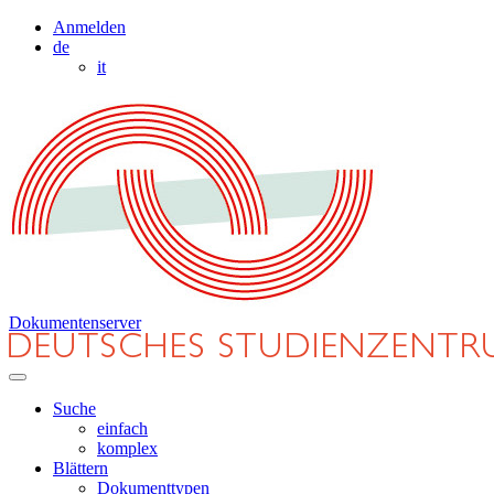
Anmelden
de
it
Dokumentenserver
Suche
einfach
komplex
Blättern
Dokumenttypen