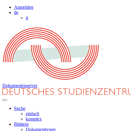
Anmelden
de
it
Dokumentenserver
Suche
einfach
komplex
Blättern
Dokumenttypen