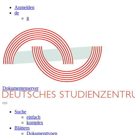
Anmelden
de
it
Dokumentenserver
Suche
einfach
komplex
Blättern
Dokumenttypen