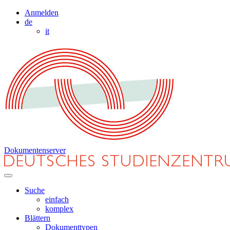
Anmelden
de
it
Dokumentenserver
Suche
einfach
komplex
Blättern
Dokumenttypen