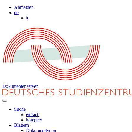
Anmelden
de
it
Dokumentenserver
Suche
einfach
komplex
Blättern
Dokumenttypen