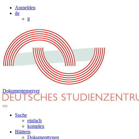
Anmelden
de
it
Dokumentenserver
Suche
einfach
komplex
Blättern
Dokumenttypen