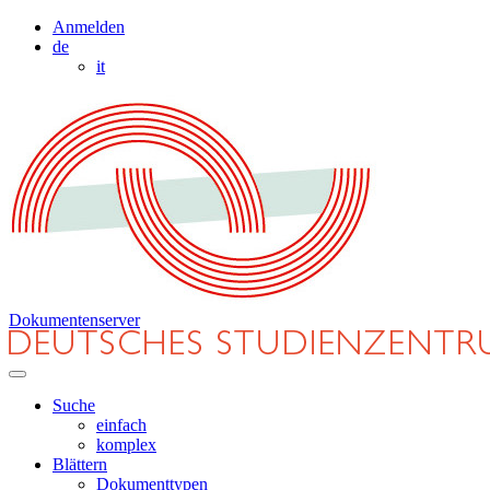
Anmelden
de
it
Dokumentenserver
Suche
einfach
komplex
Blättern
Dokumenttypen