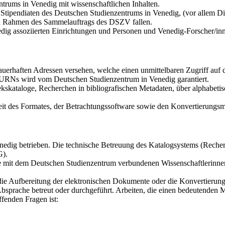
trums in Venedig mit wissenschaftlichen Inhalten.
tipendiaten des Deutschen Studienzentrums in Venedig, (vor allem Dis
den Rahmen des Sammelauftrags des DSZV fallen.
dig assoziierten Einrichtungen und Personen und Venedig-Forscher/in
auerhaften Adressen versehen, welche einen unmittelbaren Zugriff au
r URNs wird vom Deutschen Studienzentrum in Venedig garantiert.
kskataloge, Recherchen in bibliografischen Metadaten, über alphabetis
it des Formates, der Betrachtungssoftware sowie den Konvertierungsmö
dig betrieben. Die technische Betreuung des Katalogsystems (Recherch
G).
die mit dem Deutschen Studienzentrum verbundenen Wissenschaftlerinne
 die Aufbereitung der elektronischen Dokumente oder die Konvertierun
bsprache betreut oder durchgeführt. Arbeiten, die einen bedeutenden 
fenden Fragen ist: