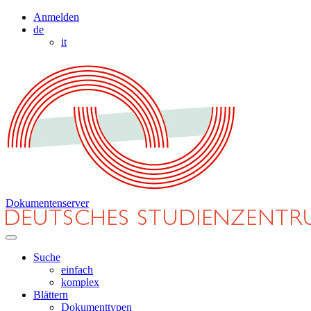
Anmelden
de
it
Dokumentenserver
Suche
einfach
komplex
Blättern
Dokumenttypen