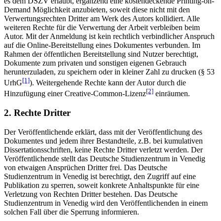
es dem DSZV erlaubt, ergänzend eine kostendeckende Printing-on-
Demand Möglichkeit anzubieten, soweit diese nicht mit den
Verwertungsrechten Dritter am Werk des Autors kollidiert. Alle
weiteren Rechte für die Verwertung der Arbeit verbleiben beim
Autor. Mit der Anmeldung ist kein rechtlich verbindlicher Anspruch
auf die Online-Bereitstellung eines Dokumentes verbunden. Im
Rahmen der öffentlichen Bereitstellung sind Nutzer berechtigt,
Dokumente zum privaten und sonstigen eigenen Gebrauch
herunterzuladen, zu speichern oder in kleiner Zahl zu drucken (§ 53
[1]
UrhG
). Weitergehende Rechte kann der Autor durch die
[2]
Hinzufügung einer Creative-Common-Lizenz
einräumen.
2. Rechte Dritter
Der Veröffentlichende erklärt, dass mit der Veröffentlichung des
Dokumentes und jedem ihrer Bestandteile, z.B. bei kumulativen
Dissertationsschriften, keine Rechte Dritter verletzt werden. Der
Veröffentlichende stellt das Deutsche Studienzentrum in Venedig
von etwaigen Ansprüchen Dritter frei. Das Deutsche
Studienzentrum in Venedig ist berechtigt, den Zugriff auf eine
Publikation zu sperren, soweit konkrete Anhaltspunkte für eine
Verletzung von Rechten Dritter bestehen. Das Deutsche
Studienzentrum in Venedig wird den Veröffentlichenden in einem
solchen Fall über die Sperrung informieren.