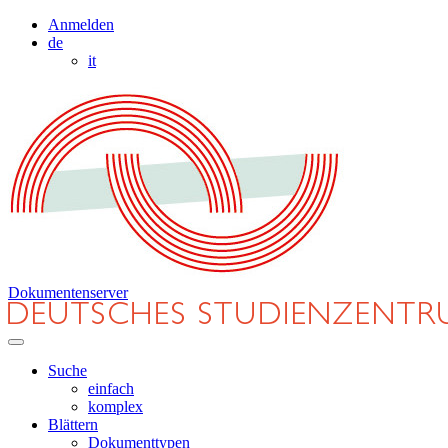
Anmelden
de
it
Dokumentenserver
Suche
einfach
komplex
Blättern
Dokumenttypen