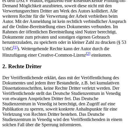
es dem DSZV erlaubt, ergänzend eine kostendeckende Printing-on-
Demand Möglichkeit anzubieten, soweit diese nicht mit den
Verwertungsrechten Dritter am Werk des Autors kollidiert. Alle
weiteren Rechte für die Verwertung der Arbeit verbleiben beim
Autor. Mit der Anmeldung ist kein rechtlich verbindlicher Anspruch
auf die Online-Bereitstellung eines Dokumentes verbunden. Im
Rahmen der öffentlichen Bereitstellung sind Nutzer berechtigt,
Dokumente zum privaten und sonstigen eigenen Gebrauch
herunterzuladen, zu speichern oder in kleiner Zahl zu drucken (§ 53
[1]
UrhG
). Weitergehende Rechte kann der Autor durch die
[2]
Hinzufügung einer Creative-Common-Lizenz
einräumen.
2. Rechte Dritter
Der Veröffentlichende erklärt, dass mit der Veröffentlichung des
Dokumentes und jedem ihrer Bestandteile, z.B. bei kumulativen
Dissertationsschriften, keine Rechte Dritter verletzt werden. Der
Veröffentlichende stellt das Deutsche Studienzentrum in Venedig
von etwaigen Ansprüchen Dritter frei. Das Deutsche
Studienzentrum in Venedig ist berechtigt, den Zugriff auf eine
Publikation zu sperren, soweit konkrete Anhaltspunkte für eine
Verletzung von Rechten Dritter bestehen. Das Deutsche
Studienzentrum in Venedig wird den Veröffentlichenden in einem
solchen Fall über die Sperrung informieren.