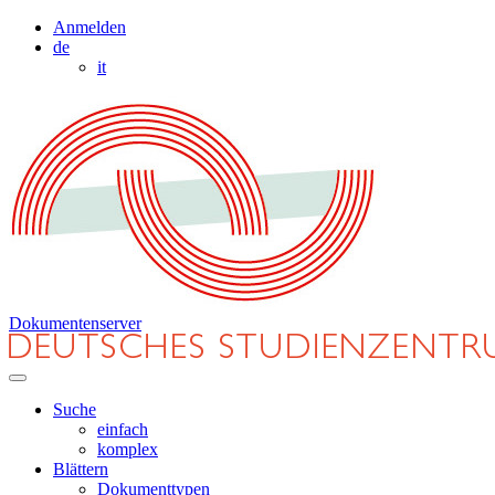
Anmelden
de
it
Dokumentenserver
Suche
einfach
komplex
Blättern
Dokumenttypen