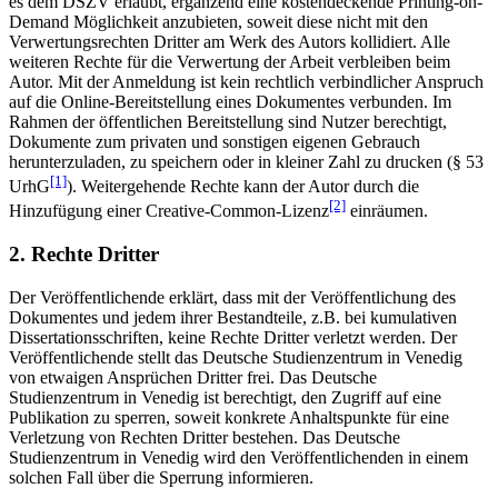
es dem DSZV erlaubt, ergänzend eine kostendeckende Printing-on-
Demand Möglichkeit anzubieten, soweit diese nicht mit den
Verwertungsrechten Dritter am Werk des Autors kollidiert. Alle
weiteren Rechte für die Verwertung der Arbeit verbleiben beim
Autor. Mit der Anmeldung ist kein rechtlich verbindlicher Anspruch
auf die Online-Bereitstellung eines Dokumentes verbunden. Im
Rahmen der öffentlichen Bereitstellung sind Nutzer berechtigt,
Dokumente zum privaten und sonstigen eigenen Gebrauch
herunterzuladen, zu speichern oder in kleiner Zahl zu drucken (§ 53
[1]
UrhG
). Weitergehende Rechte kann der Autor durch die
[2]
Hinzufügung einer Creative-Common-Lizenz
einräumen.
2. Rechte Dritter
Der Veröffentlichende erklärt, dass mit der Veröffentlichung des
Dokumentes und jedem ihrer Bestandteile, z.B. bei kumulativen
Dissertationsschriften, keine Rechte Dritter verletzt werden. Der
Veröffentlichende stellt das Deutsche Studienzentrum in Venedig
von etwaigen Ansprüchen Dritter frei. Das Deutsche
Studienzentrum in Venedig ist berechtigt, den Zugriff auf eine
Publikation zu sperren, soweit konkrete Anhaltspunkte für eine
Verletzung von Rechten Dritter bestehen. Das Deutsche
Studienzentrum in Venedig wird den Veröffentlichenden in einem
solchen Fall über die Sperrung informieren.