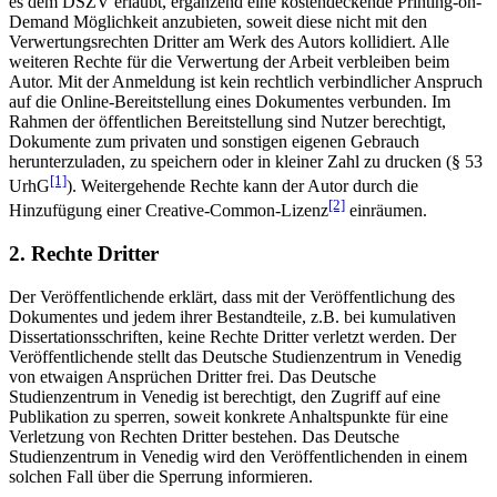
es dem DSZV erlaubt, ergänzend eine kostendeckende Printing-on-
Demand Möglichkeit anzubieten, soweit diese nicht mit den
Verwertungsrechten Dritter am Werk des Autors kollidiert. Alle
weiteren Rechte für die Verwertung der Arbeit verbleiben beim
Autor. Mit der Anmeldung ist kein rechtlich verbindlicher Anspruch
auf die Online-Bereitstellung eines Dokumentes verbunden. Im
Rahmen der öffentlichen Bereitstellung sind Nutzer berechtigt,
Dokumente zum privaten und sonstigen eigenen Gebrauch
herunterzuladen, zu speichern oder in kleiner Zahl zu drucken (§ 53
[1]
UrhG
). Weitergehende Rechte kann der Autor durch die
[2]
Hinzufügung einer Creative-Common-Lizenz
einräumen.
2. Rechte Dritter
Der Veröffentlichende erklärt, dass mit der Veröffentlichung des
Dokumentes und jedem ihrer Bestandteile, z.B. bei kumulativen
Dissertationsschriften, keine Rechte Dritter verletzt werden. Der
Veröffentlichende stellt das Deutsche Studienzentrum in Venedig
von etwaigen Ansprüchen Dritter frei. Das Deutsche
Studienzentrum in Venedig ist berechtigt, den Zugriff auf eine
Publikation zu sperren, soweit konkrete Anhaltspunkte für eine
Verletzung von Rechten Dritter bestehen. Das Deutsche
Studienzentrum in Venedig wird den Veröffentlichenden in einem
solchen Fall über die Sperrung informieren.