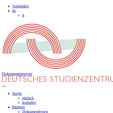
Anmelden
de
it
Dokumentenserver
Suche
einfach
komplex
Blättern
Dokumenttypen