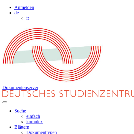
Anmelden
de
it
Dokumentenserver
Suche
einfach
komplex
Blättern
Dokumenttypen