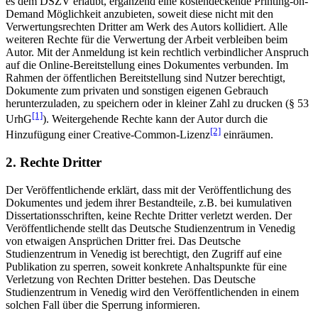
es dem DSZV erlaubt, ergänzend eine kostendeckende Printing-on-
Demand Möglichkeit anzubieten, soweit diese nicht mit den
Verwertungsrechten Dritter am Werk des Autors kollidiert. Alle
weiteren Rechte für die Verwertung der Arbeit verbleiben beim
Autor. Mit der Anmeldung ist kein rechtlich verbindlicher Anspruch
auf die Online-Bereitstellung eines Dokumentes verbunden. Im
Rahmen der öffentlichen Bereitstellung sind Nutzer berechtigt,
Dokumente zum privaten und sonstigen eigenen Gebrauch
herunterzuladen, zu speichern oder in kleiner Zahl zu drucken (§ 53
[1]
UrhG
). Weitergehende Rechte kann der Autor durch die
[2]
Hinzufügung einer Creative-Common-Lizenz
einräumen.
2. Rechte Dritter
Der Veröffentlichende erklärt, dass mit der Veröffentlichung des
Dokumentes und jedem ihrer Bestandteile, z.B. bei kumulativen
Dissertationsschriften, keine Rechte Dritter verletzt werden. Der
Veröffentlichende stellt das Deutsche Studienzentrum in Venedig
von etwaigen Ansprüchen Dritter frei. Das Deutsche
Studienzentrum in Venedig ist berechtigt, den Zugriff auf eine
Publikation zu sperren, soweit konkrete Anhaltspunkte für eine
Verletzung von Rechten Dritter bestehen. Das Deutsche
Studienzentrum in Venedig wird den Veröffentlichenden in einem
solchen Fall über die Sperrung informieren.