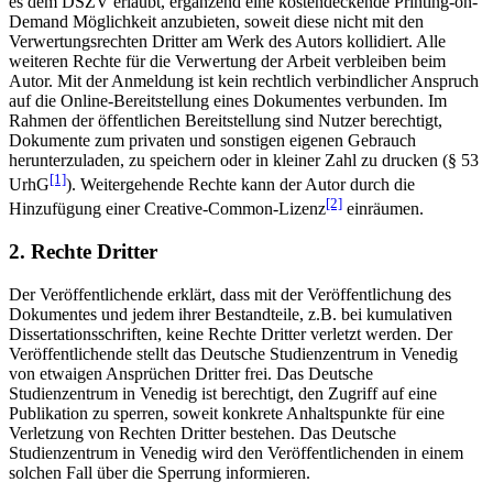
es dem DSZV erlaubt, ergänzend eine kostendeckende Printing-on-
Demand Möglichkeit anzubieten, soweit diese nicht mit den
Verwertungsrechten Dritter am Werk des Autors kollidiert. Alle
weiteren Rechte für die Verwertung der Arbeit verbleiben beim
Autor. Mit der Anmeldung ist kein rechtlich verbindlicher Anspruch
auf die Online-Bereitstellung eines Dokumentes verbunden. Im
Rahmen der öffentlichen Bereitstellung sind Nutzer berechtigt,
Dokumente zum privaten und sonstigen eigenen Gebrauch
herunterzuladen, zu speichern oder in kleiner Zahl zu drucken (§ 53
[1]
UrhG
). Weitergehende Rechte kann der Autor durch die
[2]
Hinzufügung einer Creative-Common-Lizenz
einräumen.
2. Rechte Dritter
Der Veröffentlichende erklärt, dass mit der Veröffentlichung des
Dokumentes und jedem ihrer Bestandteile, z.B. bei kumulativen
Dissertationsschriften, keine Rechte Dritter verletzt werden. Der
Veröffentlichende stellt das Deutsche Studienzentrum in Venedig
von etwaigen Ansprüchen Dritter frei. Das Deutsche
Studienzentrum in Venedig ist berechtigt, den Zugriff auf eine
Publikation zu sperren, soweit konkrete Anhaltspunkte für eine
Verletzung von Rechten Dritter bestehen. Das Deutsche
Studienzentrum in Venedig wird den Veröffentlichenden in einem
solchen Fall über die Sperrung informieren.