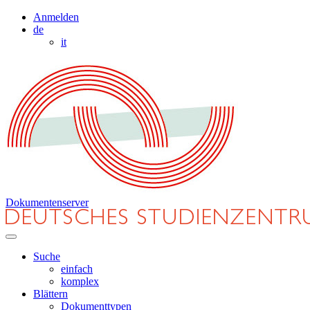
Anmelden
de
it
Dokumentenserver
Suche
einfach
komplex
Blättern
Dokumenttypen