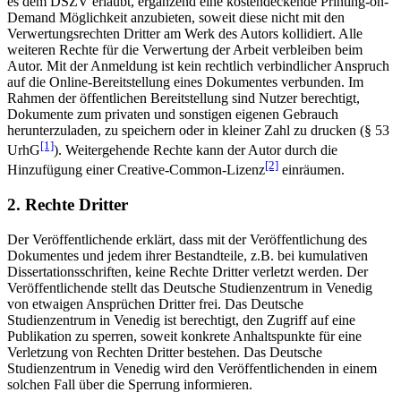
es dem DSZV erlaubt, ergänzend eine kostendeckende Printing-on-
Demand Möglichkeit anzubieten, soweit diese nicht mit den
Verwertungsrechten Dritter am Werk des Autors kollidiert. Alle
weiteren Rechte für die Verwertung der Arbeit verbleiben beim
Autor. Mit der Anmeldung ist kein rechtlich verbindlicher Anspruch
auf die Online-Bereitstellung eines Dokumentes verbunden. Im
Rahmen der öffentlichen Bereitstellung sind Nutzer berechtigt,
Dokumente zum privaten und sonstigen eigenen Gebrauch
herunterzuladen, zu speichern oder in kleiner Zahl zu drucken (§ 53
[1]
UrhG
). Weitergehende Rechte kann der Autor durch die
[2]
Hinzufügung einer Creative-Common-Lizenz
einräumen.
2. Rechte Dritter
Der Veröffentlichende erklärt, dass mit der Veröffentlichung des
Dokumentes und jedem ihrer Bestandteile, z.B. bei kumulativen
Dissertationsschriften, keine Rechte Dritter verletzt werden. Der
Veröffentlichende stellt das Deutsche Studienzentrum in Venedig
von etwaigen Ansprüchen Dritter frei. Das Deutsche
Studienzentrum in Venedig ist berechtigt, den Zugriff auf eine
Publikation zu sperren, soweit konkrete Anhaltspunkte für eine
Verletzung von Rechten Dritter bestehen. Das Deutsche
Studienzentrum in Venedig wird den Veröffentlichenden in einem
solchen Fall über die Sperrung informieren.