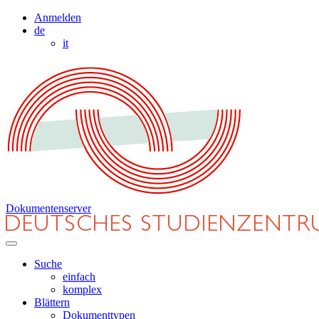
Anmelden
de
it
Dokumentenserver
Suche
einfach
komplex
Blättern
Dokumenttypen