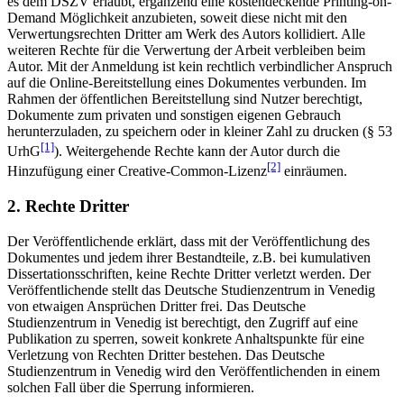
es dem DSZV erlaubt, ergänzend eine kostendeckende Printing-on-
Demand Möglichkeit anzubieten, soweit diese nicht mit den
Verwertungsrechten Dritter am Werk des Autors kollidiert. Alle
weiteren Rechte für die Verwertung der Arbeit verbleiben beim
Autor. Mit der Anmeldung ist kein rechtlich verbindlicher Anspruch
auf die Online-Bereitstellung eines Dokumentes verbunden. Im
Rahmen der öffentlichen Bereitstellung sind Nutzer berechtigt,
Dokumente zum privaten und sonstigen eigenen Gebrauch
herunterzuladen, zu speichern oder in kleiner Zahl zu drucken (§ 53
[1]
UrhG
). Weitergehende Rechte kann der Autor durch die
[2]
Hinzufügung einer Creative-Common-Lizenz
einräumen.
2. Rechte Dritter
Der Veröffentlichende erklärt, dass mit der Veröffentlichung des
Dokumentes und jedem ihrer Bestandteile, z.B. bei kumulativen
Dissertationsschriften, keine Rechte Dritter verletzt werden. Der
Veröffentlichende stellt das Deutsche Studienzentrum in Venedig
von etwaigen Ansprüchen Dritter frei. Das Deutsche
Studienzentrum in Venedig ist berechtigt, den Zugriff auf eine
Publikation zu sperren, soweit konkrete Anhaltspunkte für eine
Verletzung von Rechten Dritter bestehen. Das Deutsche
Studienzentrum in Venedig wird den Veröffentlichenden in einem
solchen Fall über die Sperrung informieren.