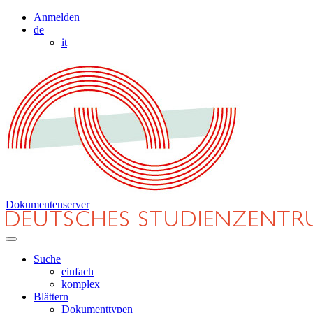
Anmelden
de
it
Dokumentenserver
Suche
einfach
komplex
Blättern
Dokumenttypen