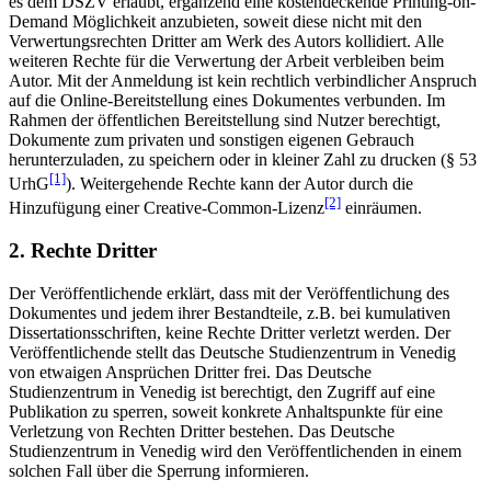
es dem DSZV erlaubt, ergänzend eine kostendeckende Printing-on-
Demand Möglichkeit anzubieten, soweit diese nicht mit den
Verwertungsrechten Dritter am Werk des Autors kollidiert. Alle
weiteren Rechte für die Verwertung der Arbeit verbleiben beim
Autor. Mit der Anmeldung ist kein rechtlich verbindlicher Anspruch
auf die Online-Bereitstellung eines Dokumentes verbunden. Im
Rahmen der öffentlichen Bereitstellung sind Nutzer berechtigt,
Dokumente zum privaten und sonstigen eigenen Gebrauch
herunterzuladen, zu speichern oder in kleiner Zahl zu drucken (§ 53
[1]
UrhG
). Weitergehende Rechte kann der Autor durch die
[2]
Hinzufügung einer Creative-Common-Lizenz
einräumen.
2. Rechte Dritter
Der Veröffentlichende erklärt, dass mit der Veröffentlichung des
Dokumentes und jedem ihrer Bestandteile, z.B. bei kumulativen
Dissertationsschriften, keine Rechte Dritter verletzt werden. Der
Veröffentlichende stellt das Deutsche Studienzentrum in Venedig
von etwaigen Ansprüchen Dritter frei. Das Deutsche
Studienzentrum in Venedig ist berechtigt, den Zugriff auf eine
Publikation zu sperren, soweit konkrete Anhaltspunkte für eine
Verletzung von Rechten Dritter bestehen. Das Deutsche
Studienzentrum in Venedig wird den Veröffentlichenden in einem
solchen Fall über die Sperrung informieren.