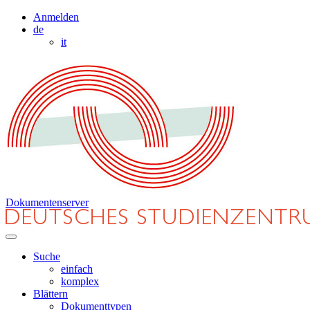
Anmelden
de
it
Dokumentenserver
Suche
einfach
komplex
Blättern
Dokumenttypen