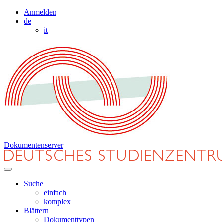
Anmelden
de
it
Dokumentenserver
Suche
einfach
komplex
Blättern
Dokumenttypen