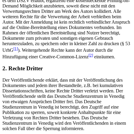
es dem DSZV erlaubt, ergänzend eine kostendeckende Printing-on-
Demand Möglichkeit anzubieten, soweit diese nicht mit den
Verwertungsrechten Dritter am Werk des Autors kollidiert. Alle
weiteren Rechte für die Verwertung der Arbeit verbleiben beim
Autor. Mit der Anmeldung ist kein rechtlich verbindlicher Anspruch
auf die Online-Bereitstellung eines Dokumentes verbunden. Im
Rahmen der öffentlichen Bereitstellung sind Nutzer berechtigt,
Dokumente zum privaten und sonstigen eigenen Gebrauch
herunterzuladen, zu speichern oder in kleiner Zahl zu drucken (§ 53
[1]
UrhG
). Weitergehende Rechte kann der Autor durch die
[2]
Hinzufügung einer Creative-Common-Lizenz
einräumen.
2. Rechte Dritter
Der Veröffentlichende erklärt, dass mit der Veröffentlichung des
Dokumentes und jedem ihrer Bestandteile, z.B. bei kumulativen
Dissertationsschriften, keine Rechte Dritter verletzt werden. Der
Veröffentlichende stellt das Deutsche Studienzentrum in Venedig
von etwaigen Ansprüchen Dritter frei. Das Deutsche
Studienzentrum in Venedig ist berechtigt, den Zugriff auf eine
Publikation zu sperren, soweit konkrete Anhaltspunkte für eine
Verletzung von Rechten Dritter bestehen. Das Deutsche
Studienzentrum in Venedig wird den Veröffentlichenden in einem
solchen Fall über die Sperrung informieren.