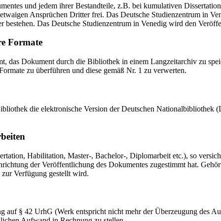
mentes und jedem ihrer Bestandteile, z.B. bei kumulativen Dissertations
etwaigen Ansprüchen Dritter frei. Das Deutsche Studienzentrum in Vened
er bestehen. Das Deutsche Studienzentrum in Venedig wird den Veröffen
re Formate
das Dokument durch die Bibliothek in einem Langzeitarchiv zu speiche
 Formate zu überführen und diese gemäß Nr. 1 zu verwerten.
 Bibliothek die elektronische Version der Deutschen Nationalbibliothe
rbeiten
ation, Habilitation, Master-, Bachelor-, Diplomarbeit etc.), so versich
ichtung der Veröffentlichung des Dokumentes zugestimmt hat. Gehört zu
 zur Verfügung gestellt wird.
ng auf § 42 UrhG (Werk entspricht nicht mehr der Überzeugung des Au
zlichen Aufwand in Rechnung zu stellen.