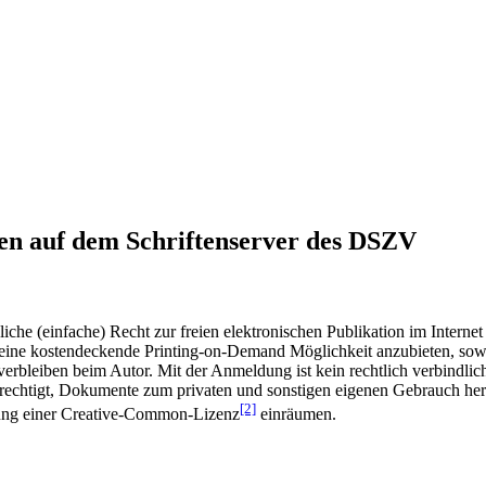
en auf dem Schriftenserver des DSZV
he (einfache) Recht zur freien elektronischen Publikation im Internet
ine kostendeckende Printing-on-Demand Möglichkeit anzubieten, sowei
t verbleiben beim Autor. Mit der Anmeldung ist kein rechtlich verbindl
rechtigt, Dokumente zum privaten und sonstigen eigenen Gebrauch heru
[2]
gung einer Creative-Common-Lizenz
einräumen.