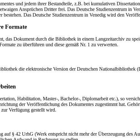
mentes und jedem ihrer Bestandteile, z.B. bei kumulativen Dissertations
etwaigen Ansprüchen Dritter frei. Das Deutsche Studienzentrum in Vened
er bestehen. Das Deutsche Studienzentrum in Venedig wird den Veröffen
re Formate
das Dokument durch die Bibliothek in einem Langzeitarchiv zu speiche
 Formate zu überführen und diese gemäß Nr. 1 zu verwerten.
 Bibliothek die elektronische Version der Deutschen Nationalbibliothe
rbeiten
ation, Habilitation, Master-, Bachelor-, Diplomarbeit etc.), so versich
ichtung der Veröffentlichung des Dokumentes zugestimmt hat. Gehört zu
 zur Verfügung gestellt wird.
ng auf § 42 UrhG (Werk entspricht nicht mehr der Überzeugung des Au
zlichen Aufwand in Rechnung zu stellen.