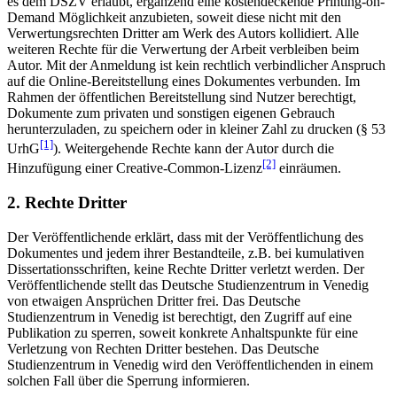
es dem DSZV erlaubt, ergänzend eine kostendeckende Printing-on-
Demand Möglichkeit anzubieten, soweit diese nicht mit den
Verwertungsrechten Dritter am Werk des Autors kollidiert. Alle
weiteren Rechte für die Verwertung der Arbeit verbleiben beim
Autor. Mit der Anmeldung ist kein rechtlich verbindlicher Anspruch
auf die Online-Bereitstellung eines Dokumentes verbunden. Im
Rahmen der öffentlichen Bereitstellung sind Nutzer berechtigt,
Dokumente zum privaten und sonstigen eigenen Gebrauch
herunterzuladen, zu speichern oder in kleiner Zahl zu drucken (§ 53
[1]
UrhG
). Weitergehende Rechte kann der Autor durch die
[2]
Hinzufügung einer Creative-Common-Lizenz
einräumen.
2. Rechte Dritter
Der Veröffentlichende erklärt, dass mit der Veröffentlichung des
Dokumentes und jedem ihrer Bestandteile, z.B. bei kumulativen
Dissertationsschriften, keine Rechte Dritter verletzt werden. Der
Veröffentlichende stellt das Deutsche Studienzentrum in Venedig
von etwaigen Ansprüchen Dritter frei. Das Deutsche
Studienzentrum in Venedig ist berechtigt, den Zugriff auf eine
Publikation zu sperren, soweit konkrete Anhaltspunkte für eine
Verletzung von Rechten Dritter bestehen. Das Deutsche
Studienzentrum in Venedig wird den Veröffentlichenden in einem
solchen Fall über die Sperrung informieren.