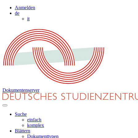
Anmelden
de
it
Dokumentenserver
Suche
einfach
komplex
Blättern
Dokumenttypen