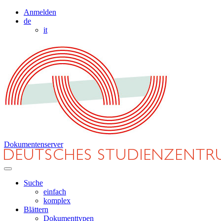
Anmelden
de
it
Dokumentenserver
Suche
einfach
komplex
Blättern
Dokumenttypen