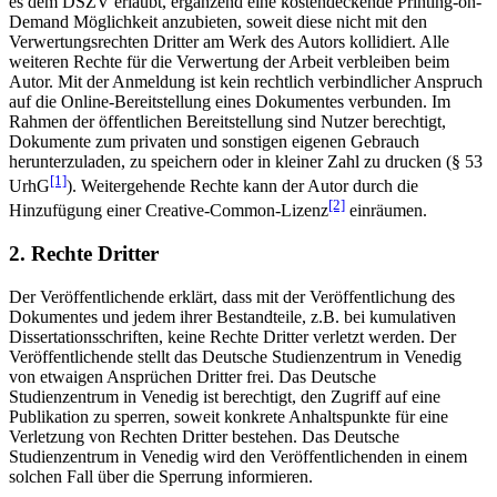
es dem DSZV erlaubt, ergänzend eine kostendeckende Printing-on-
Demand Möglichkeit anzubieten, soweit diese nicht mit den
Verwertungsrechten Dritter am Werk des Autors kollidiert. Alle
weiteren Rechte für die Verwertung der Arbeit verbleiben beim
Autor. Mit der Anmeldung ist kein rechtlich verbindlicher Anspruch
auf die Online-Bereitstellung eines Dokumentes verbunden. Im
Rahmen der öffentlichen Bereitstellung sind Nutzer berechtigt,
Dokumente zum privaten und sonstigen eigenen Gebrauch
herunterzuladen, zu speichern oder in kleiner Zahl zu drucken (§ 53
[1]
UrhG
). Weitergehende Rechte kann der Autor durch die
[2]
Hinzufügung einer Creative-Common-Lizenz
einräumen.
2. Rechte Dritter
Der Veröffentlichende erklärt, dass mit der Veröffentlichung des
Dokumentes und jedem ihrer Bestandteile, z.B. bei kumulativen
Dissertationsschriften, keine Rechte Dritter verletzt werden. Der
Veröffentlichende stellt das Deutsche Studienzentrum in Venedig
von etwaigen Ansprüchen Dritter frei. Das Deutsche
Studienzentrum in Venedig ist berechtigt, den Zugriff auf eine
Publikation zu sperren, soweit konkrete Anhaltspunkte für eine
Verletzung von Rechten Dritter bestehen. Das Deutsche
Studienzentrum in Venedig wird den Veröffentlichenden in einem
solchen Fall über die Sperrung informieren.