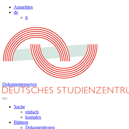
Anmelden
de
it
Dokumentenserver
Suche
einfach
komplex
Blättern
Dokumenttypen