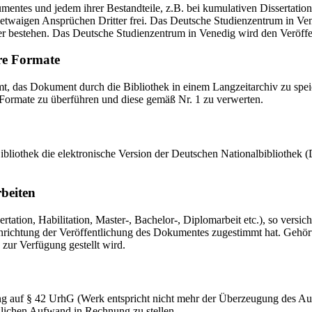
mentes und jedem ihrer Bestandteile, z.B. bei kumulativen Dissertations
etwaigen Ansprüchen Dritter frei. Das Deutsche Studienzentrum in Vened
er bestehen. Das Deutsche Studienzentrum in Venedig wird den Veröffen
re Formate
das Dokument durch die Bibliothek in einem Langzeitarchiv zu speiche
 Formate zu überführen und diese gemäß Nr. 1 zu verwerten.
 Bibliothek die elektronische Version der Deutschen Nationalbibliothe
rbeiten
ation, Habilitation, Master-, Bachelor-, Diplomarbeit etc.), so versich
ichtung der Veröffentlichung des Dokumentes zugestimmt hat. Gehört zu
 zur Verfügung gestellt wird.
ng auf § 42 UrhG (Werk entspricht nicht mehr der Überzeugung des Au
zlichen Aufwand in Rechnung zu stellen.