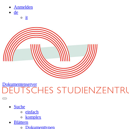
Anmelden
de
it
Dokumentenserver
Suche
einfach
komplex
Blättern
Dokumenttypen