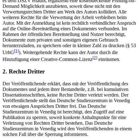
es dem DSZV erlaubt, ergänzend eine kostendeckende Printing-on-
Demand Möglichkeit anzubieten, soweit diese nicht mit den
Verwertungsrechten Dritter am Werk des Autors kollidiert. Alle
weiteren Rechte für die Verwertung der Arbeit verbleiben beim
Autor. Mit der Anmeldung ist kein rechtlich verbindlicher Anspruch
auf die Online-Bereitstellung eines Dokumentes verbunden. Im
Rahmen der öffentlichen Bereitstellung sind Nutzer berechtigt,
Dokumente zum privaten und sonstigen eigenen Gebrauch
herunterzuladen, zu speichern oder in kleiner Zahl zu drucken (§ 53
[1]
UrhG
). Weitergehende Rechte kann der Autor durch die
[2]
Hinzufügung einer Creative-Common-Lizenz
einräumen.
2. Rechte Dritter
Der Veröffentlichende erklärt, dass mit der Veröffentlichung des
Dokumentes und jedem ihrer Bestandteile, z.B. bei kumulativen
Dissertationsschriften, keine Rechte Dritter verletzt werden. Der
Veröffentlichende stellt das Deutsche Studienzentrum in Venedig
von etwaigen Ansprüchen Dritter frei. Das Deutsche
Studienzentrum in Venedig ist berechtigt, den Zugriff auf eine
Publikation zu sperren, soweit konkrete Anhaltspunkte für eine
Verletzung von Rechten Dritter bestehen. Das Deutsche
Studienzentrum in Venedig wird den Veröffentlichenden in einem
solchen Fall über die Sperrung informieren.