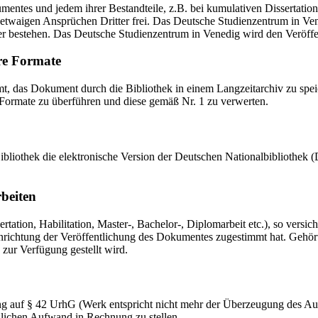
mentes und jedem ihrer Bestandteile, z.B. bei kumulativen Dissertations
etwaigen Ansprüchen Dritter frei. Das Deutsche Studienzentrum in Vened
er bestehen. Das Deutsche Studienzentrum in Venedig wird den Veröffen
re Formate
das Dokument durch die Bibliothek in einem Langzeitarchiv zu speiche
 Formate zu überführen und diese gemäß Nr. 1 zu verwerten.
 Bibliothek die elektronische Version der Deutschen Nationalbibliothe
rbeiten
ation, Habilitation, Master-, Bachelor-, Diplomarbeit etc.), so versich
ichtung der Veröffentlichung des Dokumentes zugestimmt hat. Gehört zu
 zur Verfügung gestellt wird.
ng auf § 42 UrhG (Werk entspricht nicht mehr der Überzeugung des Au
zlichen Aufwand in Rechnung zu stellen.