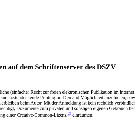
en auf dem Schriftenserver des DSZV
he (einfache) Recht zur freien elektronischen Publikation im Internet
ine kostendeckende Printing-on-Demand Möglichkeit anzubieten, sowei
t verbleiben beim Autor. Mit der Anmeldung ist kein rechtlich verbindl
rechtigt, Dokumente zum privaten und sonstigen eigenen Gebrauch heru
[2]
gung einer Creative-Common-Lizenz
einräumen.