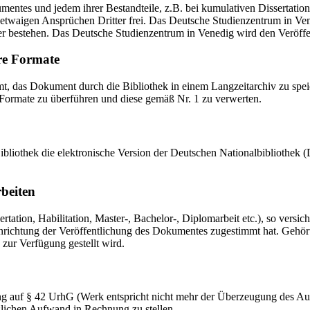
mentes und jedem ihrer Bestandteile, z.B. bei kumulativen Dissertations
etwaigen Ansprüchen Dritter frei. Das Deutsche Studienzentrum in Vened
er bestehen. Das Deutsche Studienzentrum in Venedig wird den Veröffen
re Formate
das Dokument durch die Bibliothek in einem Langzeitarchiv zu speiche
 Formate zu überführen und diese gemäß Nr. 1 zu verwerten.
 Bibliothek die elektronische Version der Deutschen Nationalbibliothe
rbeiten
ation, Habilitation, Master-, Bachelor-, Diplomarbeit etc.), so versich
ichtung der Veröffentlichung des Dokumentes zugestimmt hat. Gehört zu
 zur Verfügung gestellt wird.
ng auf § 42 UrhG (Werk entspricht nicht mehr der Überzeugung des Au
zlichen Aufwand in Rechnung zu stellen.