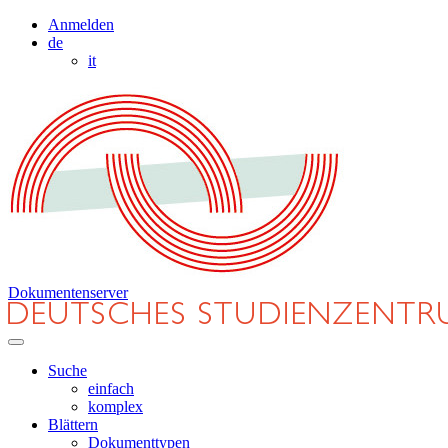
Anmelden
de
it
Dokumentenserver
Suche
einfach
komplex
Blättern
Dokumenttypen