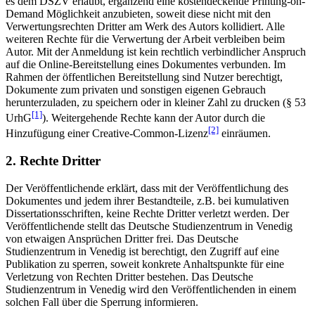
es dem DSZV erlaubt, ergänzend eine kostendeckende Printing-on-
Demand Möglichkeit anzubieten, soweit diese nicht mit den
Verwertungsrechten Dritter am Werk des Autors kollidiert. Alle
weiteren Rechte für die Verwertung der Arbeit verbleiben beim
Autor. Mit der Anmeldung ist kein rechtlich verbindlicher Anspruch
auf die Online-Bereitstellung eines Dokumentes verbunden. Im
Rahmen der öffentlichen Bereitstellung sind Nutzer berechtigt,
Dokumente zum privaten und sonstigen eigenen Gebrauch
herunterzuladen, zu speichern oder in kleiner Zahl zu drucken (§ 53
[1]
UrhG
). Weitergehende Rechte kann der Autor durch die
[2]
Hinzufügung einer Creative-Common-Lizenz
einräumen.
2. Rechte Dritter
Der Veröffentlichende erklärt, dass mit der Veröffentlichung des
Dokumentes und jedem ihrer Bestandteile, z.B. bei kumulativen
Dissertationsschriften, keine Rechte Dritter verletzt werden. Der
Veröffentlichende stellt das Deutsche Studienzentrum in Venedig
von etwaigen Ansprüchen Dritter frei. Das Deutsche
Studienzentrum in Venedig ist berechtigt, den Zugriff auf eine
Publikation zu sperren, soweit konkrete Anhaltspunkte für eine
Verletzung von Rechten Dritter bestehen. Das Deutsche
Studienzentrum in Venedig wird den Veröffentlichenden in einem
solchen Fall über die Sperrung informieren.