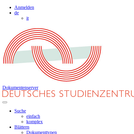
Anmelden
de
it
Dokumentenserver
Suche
einfach
komplex
Blättern
Dokumenttypen