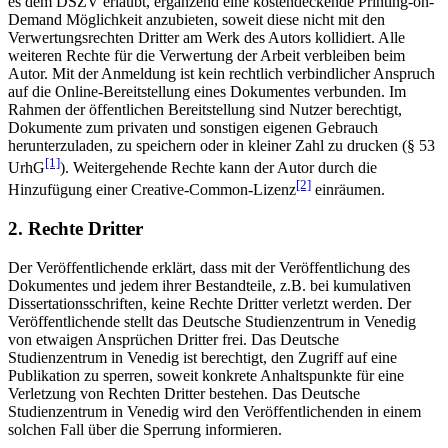
es dem DSZV erlaubt, ergänzend eine kostendeckende Printing-on-
Demand Möglichkeit anzubieten, soweit diese nicht mit den
Verwertungsrechten Dritter am Werk des Autors kollidiert. Alle
weiteren Rechte für die Verwertung der Arbeit verbleiben beim
Autor. Mit der Anmeldung ist kein rechtlich verbindlicher Anspruch
auf die Online-Bereitstellung eines Dokumentes verbunden. Im
Rahmen der öffentlichen Bereitstellung sind Nutzer berechtigt,
Dokumente zum privaten und sonstigen eigenen Gebrauch
herunterzuladen, zu speichern oder in kleiner Zahl zu drucken (§ 53
[1]
UrhG
). Weitergehende Rechte kann der Autor durch die
[2]
Hinzufügung einer Creative-Common-Lizenz
einräumen.
2. Rechte Dritter
Der Veröffentlichende erklärt, dass mit der Veröffentlichung des
Dokumentes und jedem ihrer Bestandteile, z.B. bei kumulativen
Dissertationsschriften, keine Rechte Dritter verletzt werden. Der
Veröffentlichende stellt das Deutsche Studienzentrum in Venedig
von etwaigen Ansprüchen Dritter frei. Das Deutsche
Studienzentrum in Venedig ist berechtigt, den Zugriff auf eine
Publikation zu sperren, soweit konkrete Anhaltspunkte für eine
Verletzung von Rechten Dritter bestehen. Das Deutsche
Studienzentrum in Venedig wird den Veröffentlichenden in einem
solchen Fall über die Sperrung informieren.