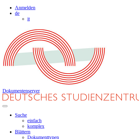
Anmelden
de
it
Dokumentenserver
Suche
einfach
komplex
Blättern
Dokumenttypen