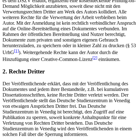
es dem DSZV erlaubt, ergänzend eine kostendeckende Printing-on-
Demand Möglichkeit anzubieten, soweit diese nicht mit den
Verwertungsrechten Dritter am Werk des Autors kollidiert. Alle
weiteren Rechte für die Verwertung der Arbeit verbleiben beim
Autor. Mit der Anmeldung ist kein rechtlich verbindlicher Anspruch
auf die Online-Bereitstellung eines Dokumentes verbunden. Im
Rahmen der öffentlichen Bereitstellung sind Nutzer berechtigt,
Dokumente zum privaten und sonstigen eigenen Gebrauch
herunterzuladen, zu speichern oder in kleiner Zahl zu drucken (§ 53
[1]
UrhG
). Weitergehende Rechte kann der Autor durch die
[2]
Hinzufügung einer Creative-Common-Lizenz
einräumen.
2. Rechte Dritter
Der Veröffentlichende erklärt, dass mit der Veröffentlichung des
Dokumentes und jedem ihrer Bestandteile, z.B. bei kumulativen
Dissertationsschriften, keine Rechte Dritter verletzt werden. Der
Veröffentlichende stellt das Deutsche Studienzentrum in Venedig
von etwaigen Ansprüchen Dritter frei. Das Deutsche
Studienzentrum in Venedig ist berechtigt, den Zugriff auf eine
Publikation zu sperren, soweit konkrete Anhaltspunkte für eine
Verletzung von Rechten Dritter bestehen. Das Deutsche
Studienzentrum in Venedig wird den Veröffentlichenden in einem
solchen Fall über die Sperrung informieren.