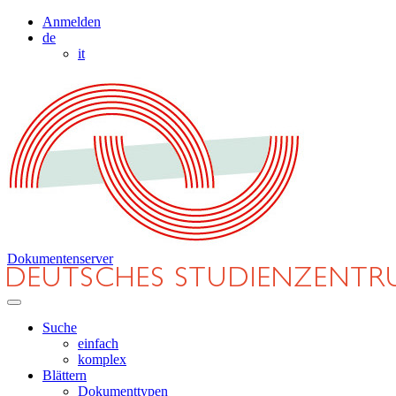
Anmelden
de
it
Dokumentenserver
Suche
einfach
komplex
Blättern
Dokumenttypen