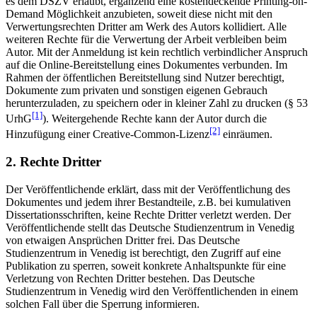
es dem DSZV erlaubt, ergänzend eine kostendeckende Printing-on-
Demand Möglichkeit anzubieten, soweit diese nicht mit den
Verwertungsrechten Dritter am Werk des Autors kollidiert. Alle
weiteren Rechte für die Verwertung der Arbeit verbleiben beim
Autor. Mit der Anmeldung ist kein rechtlich verbindlicher Anspruch
auf die Online-Bereitstellung eines Dokumentes verbunden. Im
Rahmen der öffentlichen Bereitstellung sind Nutzer berechtigt,
Dokumente zum privaten und sonstigen eigenen Gebrauch
herunterzuladen, zu speichern oder in kleiner Zahl zu drucken (§ 53
[1]
UrhG
). Weitergehende Rechte kann der Autor durch die
[2]
Hinzufügung einer Creative-Common-Lizenz
einräumen.
2. Rechte Dritter
Der Veröffentlichende erklärt, dass mit der Veröffentlichung des
Dokumentes und jedem ihrer Bestandteile, z.B. bei kumulativen
Dissertationsschriften, keine Rechte Dritter verletzt werden. Der
Veröffentlichende stellt das Deutsche Studienzentrum in Venedig
von etwaigen Ansprüchen Dritter frei. Das Deutsche
Studienzentrum in Venedig ist berechtigt, den Zugriff auf eine
Publikation zu sperren, soweit konkrete Anhaltspunkte für eine
Verletzung von Rechten Dritter bestehen. Das Deutsche
Studienzentrum in Venedig wird den Veröffentlichenden in einem
solchen Fall über die Sperrung informieren.