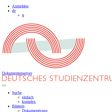
Anmelden
de
it
Dokumentenserver
Suche
einfach
komplex
Blättern
Dokumenttypen