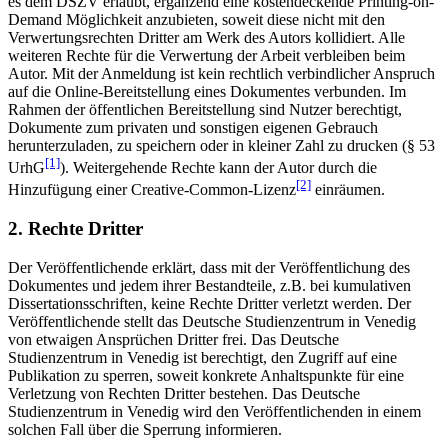
es dem DSZV erlaubt, ergänzend eine kostendeckende Printing-on-
Demand Möglichkeit anzubieten, soweit diese nicht mit den
Verwertungsrechten Dritter am Werk des Autors kollidiert. Alle
weiteren Rechte für die Verwertung der Arbeit verbleiben beim
Autor. Mit der Anmeldung ist kein rechtlich verbindlicher Anspruch
auf die Online-Bereitstellung eines Dokumentes verbunden. Im
Rahmen der öffentlichen Bereitstellung sind Nutzer berechtigt,
Dokumente zum privaten und sonstigen eigenen Gebrauch
herunterzuladen, zu speichern oder in kleiner Zahl zu drucken (§ 53
[1]
UrhG
). Weitergehende Rechte kann der Autor durch die
[2]
Hinzufügung einer Creative-Common-Lizenz
einräumen.
2. Rechte Dritter
Der Veröffentlichende erklärt, dass mit der Veröffentlichung des
Dokumentes und jedem ihrer Bestandteile, z.B. bei kumulativen
Dissertationsschriften, keine Rechte Dritter verletzt werden. Der
Veröffentlichende stellt das Deutsche Studienzentrum in Venedig
von etwaigen Ansprüchen Dritter frei. Das Deutsche
Studienzentrum in Venedig ist berechtigt, den Zugriff auf eine
Publikation zu sperren, soweit konkrete Anhaltspunkte für eine
Verletzung von Rechten Dritter bestehen. Das Deutsche
Studienzentrum in Venedig wird den Veröffentlichenden in einem
solchen Fall über die Sperrung informieren.