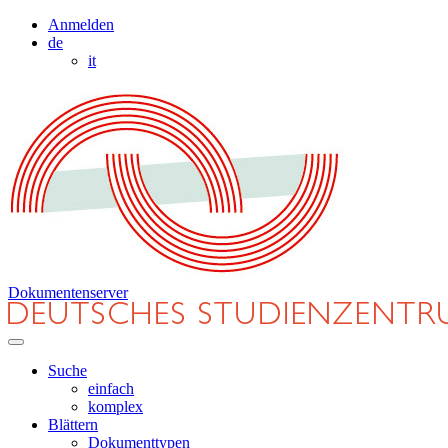
Anmelden
de
it
Dokumentenserver
Suche
einfach
komplex
Blättern
Dokumenttypen