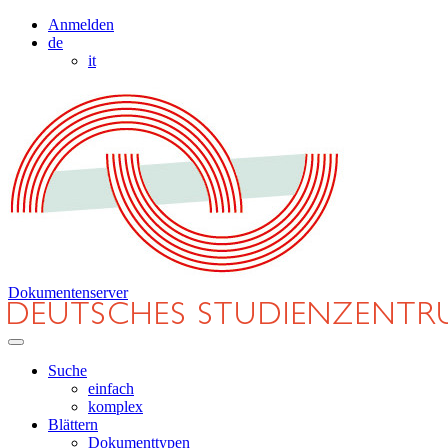
Anmelden
de
it
Dokumentenserver
Suche
einfach
komplex
Blättern
Dokumenttypen