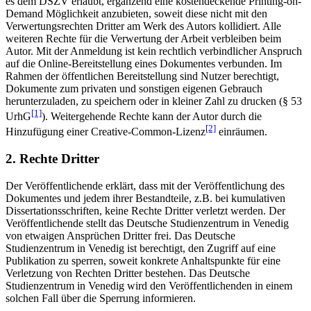
es dem DSZV erlaubt, ergänzend eine kostendeckende Printing-on-
Demand Möglichkeit anzubieten, soweit diese nicht mit den
Verwertungsrechten Dritter am Werk des Autors kollidiert. Alle
weiteren Rechte für die Verwertung der Arbeit verbleiben beim
Autor. Mit der Anmeldung ist kein rechtlich verbindlicher Anspruch
auf die Online-Bereitstellung eines Dokumentes verbunden. Im
Rahmen der öffentlichen Bereitstellung sind Nutzer berechtigt,
Dokumente zum privaten und sonstigen eigenen Gebrauch
herunterzuladen, zu speichern oder in kleiner Zahl zu drucken (§ 53
[1]
UrhG
). Weitergehende Rechte kann der Autor durch die
[2]
Hinzufügung einer Creative-Common-Lizenz
einräumen.
2. Rechte Dritter
Der Veröffentlichende erklärt, dass mit der Veröffentlichung des
Dokumentes und jedem ihrer Bestandteile, z.B. bei kumulativen
Dissertationsschriften, keine Rechte Dritter verletzt werden. Der
Veröffentlichende stellt das Deutsche Studienzentrum in Venedig
von etwaigen Ansprüchen Dritter frei. Das Deutsche
Studienzentrum in Venedig ist berechtigt, den Zugriff auf eine
Publikation zu sperren, soweit konkrete Anhaltspunkte für eine
Verletzung von Rechten Dritter bestehen. Das Deutsche
Studienzentrum in Venedig wird den Veröffentlichenden in einem
solchen Fall über die Sperrung informieren.