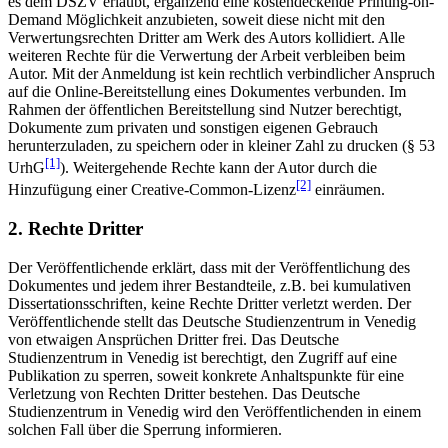
es dem DSZV erlaubt, ergänzend eine kostendeckende Printing-on-
Demand Möglichkeit anzubieten, soweit diese nicht mit den
Verwertungsrechten Dritter am Werk des Autors kollidiert. Alle
weiteren Rechte für die Verwertung der Arbeit verbleiben beim
Autor. Mit der Anmeldung ist kein rechtlich verbindlicher Anspruch
auf die Online-Bereitstellung eines Dokumentes verbunden. Im
Rahmen der öffentlichen Bereitstellung sind Nutzer berechtigt,
Dokumente zum privaten und sonstigen eigenen Gebrauch
herunterzuladen, zu speichern oder in kleiner Zahl zu drucken (§ 53
[1]
UrhG
). Weitergehende Rechte kann der Autor durch die
[2]
Hinzufügung einer Creative-Common-Lizenz
einräumen.
2. Rechte Dritter
Der Veröffentlichende erklärt, dass mit der Veröffentlichung des
Dokumentes und jedem ihrer Bestandteile, z.B. bei kumulativen
Dissertationsschriften, keine Rechte Dritter verletzt werden. Der
Veröffentlichende stellt das Deutsche Studienzentrum in Venedig
von etwaigen Ansprüchen Dritter frei. Das Deutsche
Studienzentrum in Venedig ist berechtigt, den Zugriff auf eine
Publikation zu sperren, soweit konkrete Anhaltspunkte für eine
Verletzung von Rechten Dritter bestehen. Das Deutsche
Studienzentrum in Venedig wird den Veröffentlichenden in einem
solchen Fall über die Sperrung informieren.