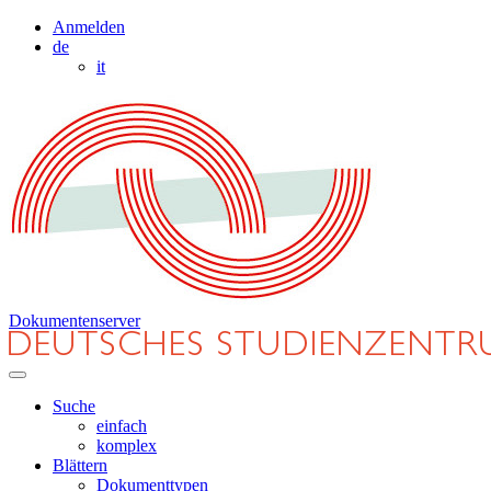
Anmelden
de
it
Dokumentenserver
Suche
einfach
komplex
Blättern
Dokumenttypen