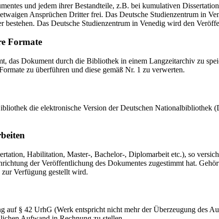
mentes und jedem ihrer Bestandteile, z.B. bei kumulativen Dissertations
etwaigen Ansprüchen Dritter frei. Das Deutsche Studienzentrum in Vened
er bestehen. Das Deutsche Studienzentrum in Venedig wird den Veröffen
re Formate
das Dokument durch die Bibliothek in einem Langzeitarchiv zu speiche
 Formate zu überführen und diese gemäß Nr. 1 zu verwerten.
 Bibliothek die elektronische Version der Deutschen Nationalbibliothe
rbeiten
ation, Habilitation, Master-, Bachelor-, Diplomarbeit etc.), so versich
ichtung der Veröffentlichung des Dokumentes zugestimmt hat. Gehört zu
 zur Verfügung gestellt wird.
ng auf § 42 UrhG (Werk entspricht nicht mehr der Überzeugung des Au
zlichen Aufwand in Rechnung zu stellen.