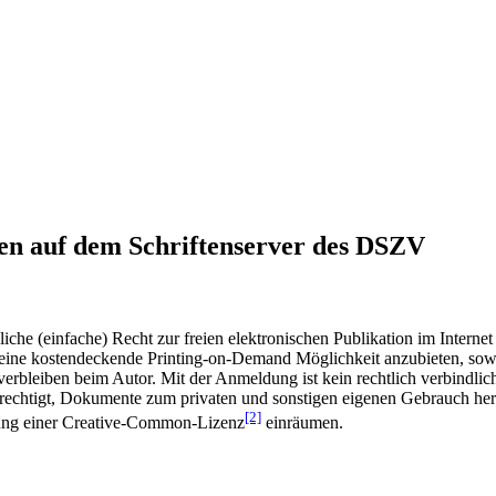
en auf dem Schriftenserver des DSZV
he (einfache) Recht zur freien elektronischen Publikation im Internet
ine kostendeckende Printing-on-Demand Möglichkeit anzubieten, sowei
t verbleiben beim Autor. Mit der Anmeldung ist kein rechtlich verbindl
rechtigt, Dokumente zum privaten und sonstigen eigenen Gebrauch heru
[2]
gung einer Creative-Common-Lizenz
einräumen.