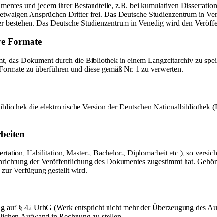
mentes und jedem ihrer Bestandteile, z.B. bei kumulativen Dissertations
etwaigen Ansprüchen Dritter frei. Das Deutsche Studienzentrum in Vened
er bestehen. Das Deutsche Studienzentrum in Venedig wird den Veröffen
re Formate
das Dokument durch die Bibliothek in einem Langzeitarchiv zu speiche
 Formate zu überführen und diese gemäß Nr. 1 zu verwerten.
 Bibliothek die elektronische Version der Deutschen Nationalbibliothe
rbeiten
ation, Habilitation, Master-, Bachelor-, Diplomarbeit etc.), so versich
ichtung der Veröffentlichung des Dokumentes zugestimmt hat. Gehört zu
 zur Verfügung gestellt wird.
ng auf § 42 UrhG (Werk entspricht nicht mehr der Überzeugung des Au
zlichen Aufwand in Rechnung zu stellen.