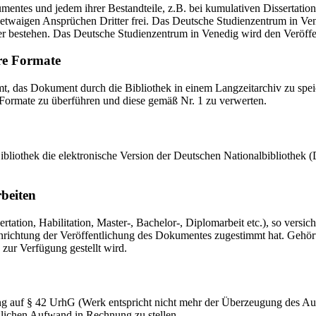
mentes und jedem ihrer Bestandteile, z.B. bei kumulativen Dissertations
etwaigen Ansprüchen Dritter frei. Das Deutsche Studienzentrum in Vened
er bestehen. Das Deutsche Studienzentrum in Venedig wird den Veröffen
re Formate
das Dokument durch die Bibliothek in einem Langzeitarchiv zu speiche
 Formate zu überführen und diese gemäß Nr. 1 zu verwerten.
 Bibliothek die elektronische Version der Deutschen Nationalbibliothe
rbeiten
ation, Habilitation, Master-, Bachelor-, Diplomarbeit etc.), so versich
ichtung der Veröffentlichung des Dokumentes zugestimmt hat. Gehört zu
 zur Verfügung gestellt wird.
ng auf § 42 UrhG (Werk entspricht nicht mehr der Überzeugung des Au
zlichen Aufwand in Rechnung zu stellen.