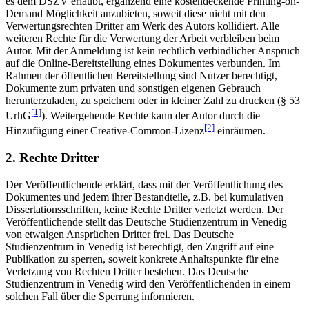
es dem DSZV erlaubt, ergänzend eine kostendeckende Printing-on-
Demand Möglichkeit anzubieten, soweit diese nicht mit den
Verwertungsrechten Dritter am Werk des Autors kollidiert. Alle
weiteren Rechte für die Verwertung der Arbeit verbleiben beim
Autor. Mit der Anmeldung ist kein rechtlich verbindlicher Anspruch
auf die Online-Bereitstellung eines Dokumentes verbunden. Im
Rahmen der öffentlichen Bereitstellung sind Nutzer berechtigt,
Dokumente zum privaten und sonstigen eigenen Gebrauch
herunterzuladen, zu speichern oder in kleiner Zahl zu drucken (§ 53
[1]
UrhG
). Weitergehende Rechte kann der Autor durch die
[2]
Hinzufügung einer Creative-Common-Lizenz
einräumen.
2. Rechte Dritter
Der Veröffentlichende erklärt, dass mit der Veröffentlichung des
Dokumentes und jedem ihrer Bestandteile, z.B. bei kumulativen
Dissertationsschriften, keine Rechte Dritter verletzt werden. Der
Veröffentlichende stellt das Deutsche Studienzentrum in Venedig
von etwaigen Ansprüchen Dritter frei. Das Deutsche
Studienzentrum in Venedig ist berechtigt, den Zugriff auf eine
Publikation zu sperren, soweit konkrete Anhaltspunkte für eine
Verletzung von Rechten Dritter bestehen. Das Deutsche
Studienzentrum in Venedig wird den Veröffentlichenden in einem
solchen Fall über die Sperrung informieren.