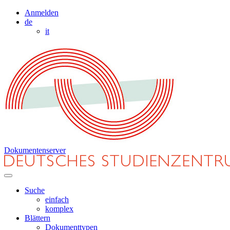
Anmelden
de
it
Dokumentenserver
Suche
einfach
komplex
Blättern
Dokumenttypen