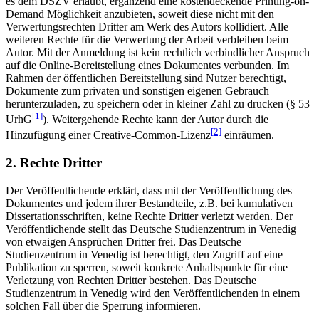
es dem DSZV erlaubt, ergänzend eine kostendeckende Printing-on-
Demand Möglichkeit anzubieten, soweit diese nicht mit den
Verwertungsrechten Dritter am Werk des Autors kollidiert. Alle
weiteren Rechte für die Verwertung der Arbeit verbleiben beim
Autor. Mit der Anmeldung ist kein rechtlich verbindlicher Anspruch
auf die Online-Bereitstellung eines Dokumentes verbunden. Im
Rahmen der öffentlichen Bereitstellung sind Nutzer berechtigt,
Dokumente zum privaten und sonstigen eigenen Gebrauch
herunterzuladen, zu speichern oder in kleiner Zahl zu drucken (§ 53
[1]
UrhG
). Weitergehende Rechte kann der Autor durch die
[2]
Hinzufügung einer Creative-Common-Lizenz
einräumen.
2. Rechte Dritter
Der Veröffentlichende erklärt, dass mit der Veröffentlichung des
Dokumentes und jedem ihrer Bestandteile, z.B. bei kumulativen
Dissertationsschriften, keine Rechte Dritter verletzt werden. Der
Veröffentlichende stellt das Deutsche Studienzentrum in Venedig
von etwaigen Ansprüchen Dritter frei. Das Deutsche
Studienzentrum in Venedig ist berechtigt, den Zugriff auf eine
Publikation zu sperren, soweit konkrete Anhaltspunkte für eine
Verletzung von Rechten Dritter bestehen. Das Deutsche
Studienzentrum in Venedig wird den Veröffentlichenden in einem
solchen Fall über die Sperrung informieren.