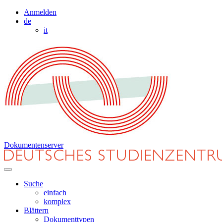
Anmelden
de
it
Dokumentenserver
Suche
einfach
komplex
Blättern
Dokumenttypen