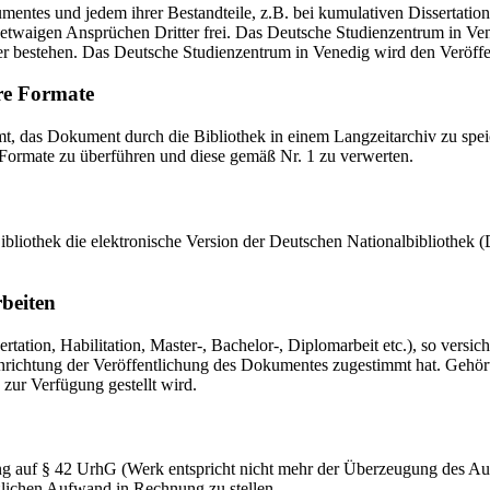
mentes und jedem ihrer Bestandteile, z.B. bei kumulativen Dissertations
etwaigen Ansprüchen Dritter frei. Das Deutsche Studienzentrum in Vened
er bestehen. Das Deutsche Studienzentrum in Venedig wird den Veröffen
re Formate
das Dokument durch die Bibliothek in einem Langzeitarchiv zu speiche
 Formate zu überführen und diese gemäß Nr. 1 zu verwerten.
 Bibliothek die elektronische Version der Deutschen Nationalbibliothe
rbeiten
ation, Habilitation, Master-, Bachelor-, Diplomarbeit etc.), so versich
ichtung der Veröffentlichung des Dokumentes zugestimmt hat. Gehört zu
 zur Verfügung gestellt wird.
ng auf § 42 UrhG (Werk entspricht nicht mehr der Überzeugung des Au
zlichen Aufwand in Rechnung zu stellen.