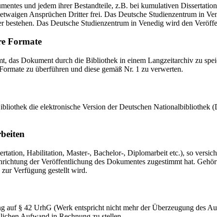
mentes und jedem ihrer Bestandteile, z.B. bei kumulativen Dissertations
etwaigen Ansprüchen Dritter frei. Das Deutsche Studienzentrum in Vened
er bestehen. Das Deutsche Studienzentrum in Venedig wird den Veröffen
re Formate
das Dokument durch die Bibliothek in einem Langzeitarchiv zu speiche
 Formate zu überführen und diese gemäß Nr. 1 zu verwerten.
 Bibliothek die elektronische Version der Deutschen Nationalbibliothe
rbeiten
ation, Habilitation, Master-, Bachelor-, Diplomarbeit etc.), so versich
ichtung der Veröffentlichung des Dokumentes zugestimmt hat. Gehört zu
 zur Verfügung gestellt wird.
ng auf § 42 UrhG (Werk entspricht nicht mehr der Überzeugung des Au
zlichen Aufwand in Rechnung zu stellen.